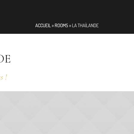
ACCUEIL
»
ROOMS
»
LA THAÏLANDE
DE
s !