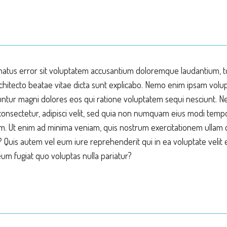
e natus error sit voluptatem accusantium doloremque laudantium,
 architecto beatae vitae dicta sunt explicabo. Nemo enim ipsam vol
uuntur magni dolores eos qui ratione voluptatem sequi nesciunt. 
consectetur, adipisci velit, sed quia non numquam eius modi tempo
Ut enim ad minima veniam, quis nostrum exercitationem ullam cor
Quis autem vel eum iure reprehenderit qui in ea voluptate velit 
eum fugiat quo voluptas nulla pariatur?