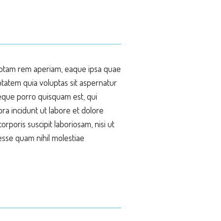
 totam rem aperiam, eaque ipsa quae
uptatem quia voluptas sit aspernatur
Neque porro quisquam est, qui
ra incidunt ut labore et dolore
poris suscipit laboriosam, nisi ut
esse quam nihil molestiae